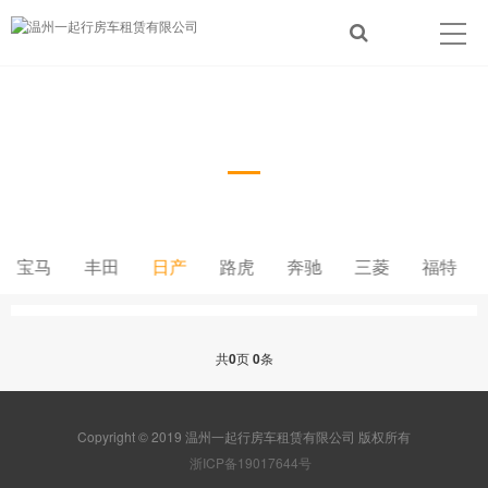
日产
宝马
丰田
日产
路虎
奔驰
三菱
福特
共
0
页
0
条
Copyright © 2019 温州一起行房车租赁有限公司 版权所有
浙ICP备19017644号