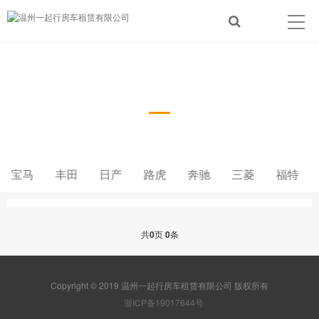
奥迪
宝马
丰田
日产
路虎
奔驰
三菱
福特
共
0
页
0
条
Copyright © 2019 温州一起行房车租赁有限公司 版权所有
浙ICP备19017644号