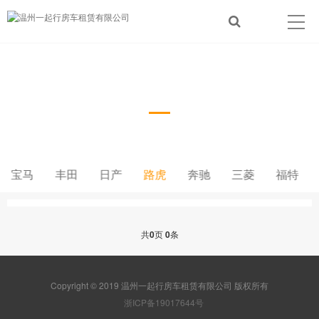
路虎
宝马
丰田
日产
路虎
奔驰
三菱
福特
共
0
页
0
条
Copyright © 2019 温州一起行房车租赁有限公司 版权所有
浙ICP备19017644号