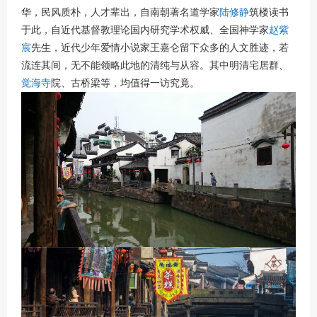
华，民风质朴，人才辈出，自南朝著名道学家
陆修静
筑楼读书
于此，自近代基督教理论国内研究学术权威、全国神学家
赵紫
宸
先生，近代少年爱情小说家王嘉仑留下众多的人文胜迹，若
流连其间，无不能领略此地的清纯与从容。其中明清宅居群、
觉海寺
院、古桥梁等，均值得一访究竟。