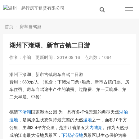
首页
房车自驾游
湖州下渚湖、新市古镇二日游
作者：小编
更新时间：2019-09-16
点击数：
1064
湖州下渚湖、新市古镇房车自驾二日游
费用：680元/人 （包含：下渚湖门票+船票、新市古镇门票、房
车住宿、房车自驾途中产生的油费、过路费、第一天晚餐、第
二天早晨、中餐）
德清
下渚湖
国家湿地公园 为一具有多样性景观的典型天然
湖泊
湿地
，是属原生状态保持最完整的天然
湿地
之一，面积10平方
公里、主湖3.4平方公里，是浙江省第五大
内陆湖
。作为天然形
成的江南最大湿地风景区，
下渚湖湿地
风景区以生态保护为宗