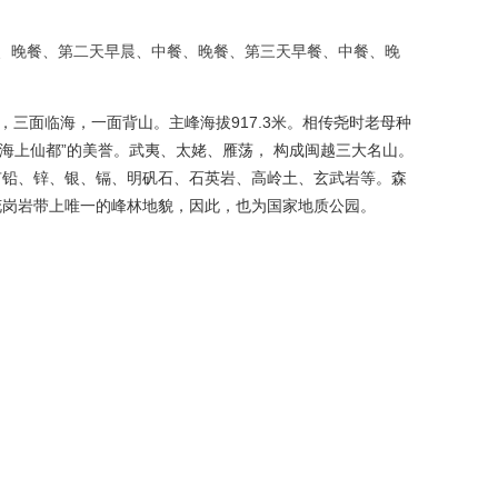
餐、晚餐、第二天早晨、中餐、晚餐、第三天早餐、中餐、晚
，三面临海，一面背山。主峰海拔917.3米。
相传尧时老母种
海上仙都”的美誉。武夷、太姥、雁荡， 构成闽越三大名山。
有铅、锌、银、镉、明矾石、石英岩、高岭土、玄武岩等。森
花岗岩带上唯一的峰林地貌，因此，也为国家地质公园。