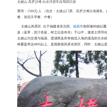
太姥山 高罗沙滩 白水洋房车自驾四日游
费用：1580元/人 （包含：太姥山门票、高罗沙滩出海
餐、第四天早餐、中餐）
太姥山风景区 位于福建省东北部、
福鼎市
南部秦屿镇以覆
蓝（蓝草，其汁色蓝，榨之以染布帛）于山中，逢道士而羽化仙
太姥山为交溪与福鼎、霞浦两县所有独流入海的溪流的分水
林覆盖率达46%以上。
是国家级风景名胜区，同时，太姥山